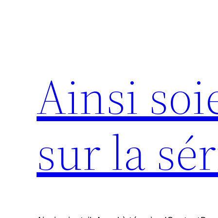
Aller
au
contenu
Ainsi soie
sur la sér