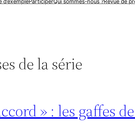
e d’exemple
Participer
Qui sommes-nous ?
Revue de pr
es de la série
cord » : les gaffes de