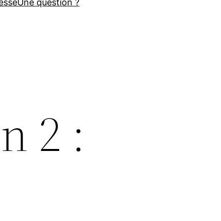
esse
Une question ?
n 2 :