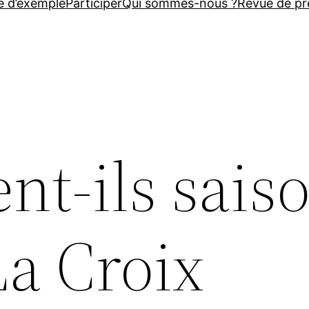
e d’exemple
Participer
Qui sommes-nous ?
Revue de pr
nt-ils saiso
La Croix