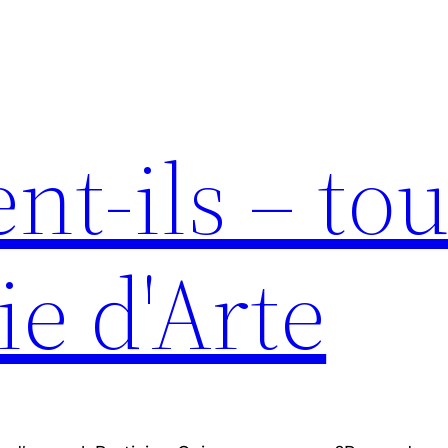
nt-ils – tou
ie d'Arte