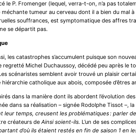
é le P. Fromenger (lequel, verra-t-on, n’a pas totaleme
méchante tumeur au cerveau dont il a bien du mal à 
de cruelles souffrances, est symptomatique des affres
 ne se départit pas.
que
si, les catastrophes s’accumulent puisque son nouvea
e regretté Michel Duchaussoy, décédé peu après le tou
Les scénaristes semblent avoir trouvé un plaisir cert
ne hiérarchie catholique aux abois, composée d’êtres am
rés dans la manière dont ils abordent l’évolution des 
née dans sa réalisation – signée Rodolphe Tissot –, l
 leur temps, creusent les problématiques : parler d
atre créateurs de
Ainsi soient-ils.
L’un de ses complices
rtant d’où ils étaient restés en fin de saison 1 en 