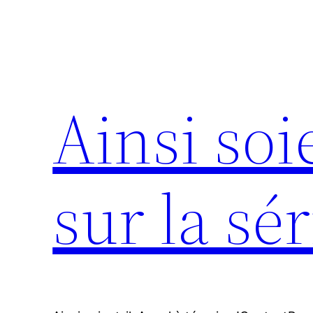
Aller
au
contenu
Ainsi soie
sur la sér