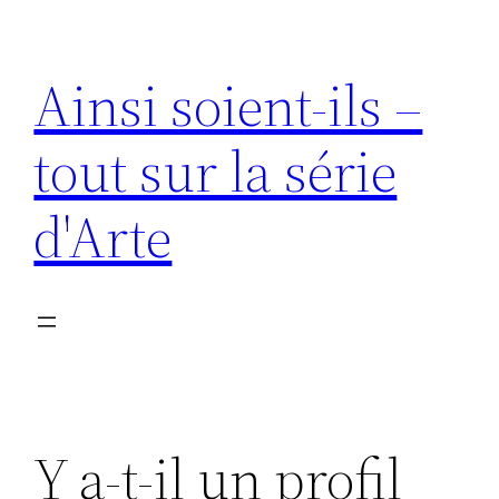
Aller
au
Ainsi soient-ils –
contenu
tout sur la série
d'Arte
Y a-t-il un profil