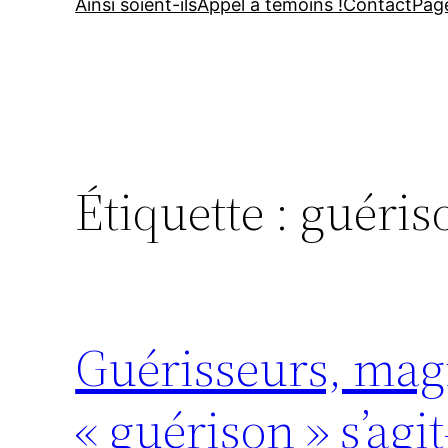
Ainsi soient-ils
Appel à témoins !
Contact
Pag
Étiquette :
guéris
Guérisseurs, magn
« guérison » s’agit