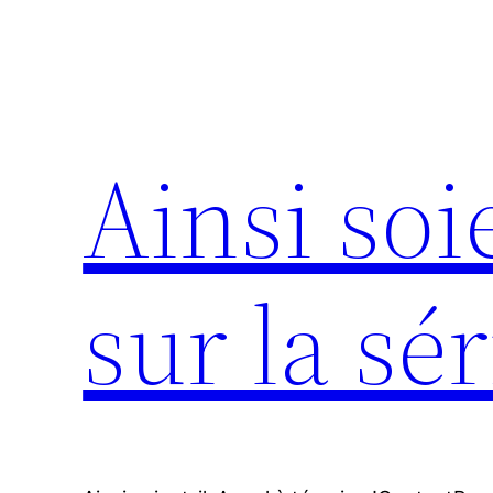
Aller
au
contenu
Ainsi soie
sur la sér