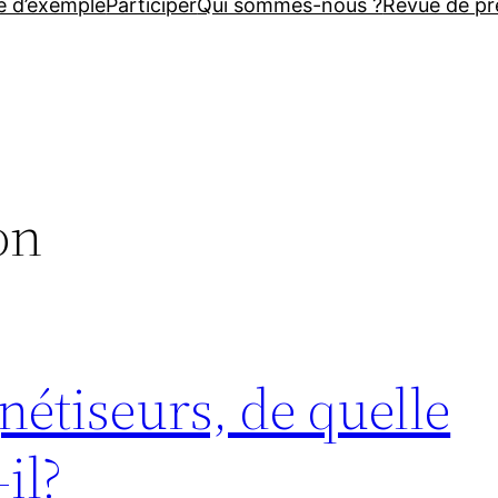
e d’exemple
Participer
Qui sommes-nous ?
Revue de pr
on
étiseurs, de quelle
-il?