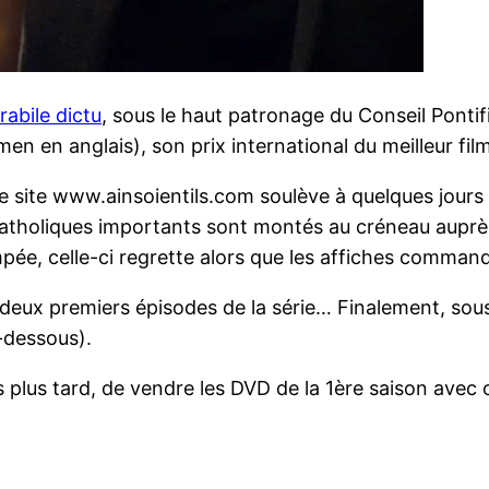
rabile dictu
, sous le haut patronage du Conseil Pontifi
n en anglais), son prix international du meilleur fil
e site www.ainsoientils.com soulève à quelques jours 
atholiques importants sont montés au créneau auprès d
pée, celle-ci regrette alors que les affiches command
s deux premiers épisodes de la série… Finalement, sous
i-dessous).
lus tard, de vendre les DVD de la 1ère saison avec cet