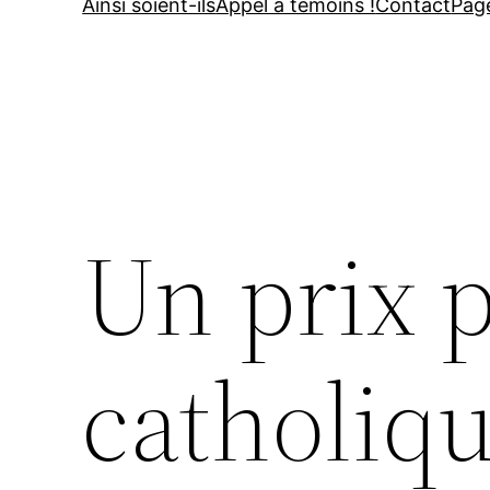
Ainsi soient-ils
Appel à témoins !
Contact
Pag
Un prix p
catholiq