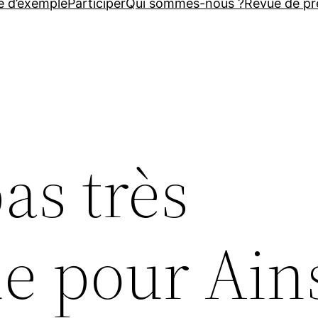
e d’exemple
Participer
Qui sommes-nous ?
Revue de pr
as très
ue pour Ain