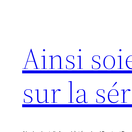
Aller
au
contenu
Ainsi soie
sur la sér