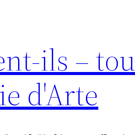
nt-ils – tou
ie d'Arte