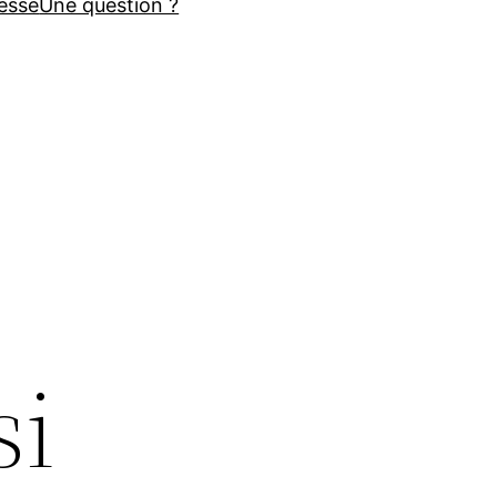
esse
Une question ?
si