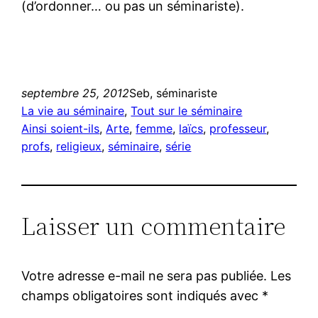
(d’ordonner… ou pas un séminariste).
septembre 25, 2012
Seb, séminariste
La vie au séminaire
, 
Tout sur le séminaire
Ainsi soient-ils
, 
Arte
, 
femme
, 
laïcs
, 
professeur
, 
profs
, 
religieux
, 
séminaire
, 
série
Laisser un commentaire
Votre adresse e-mail ne sera pas publiée.
Les
champs obligatoires sont indiqués avec
*