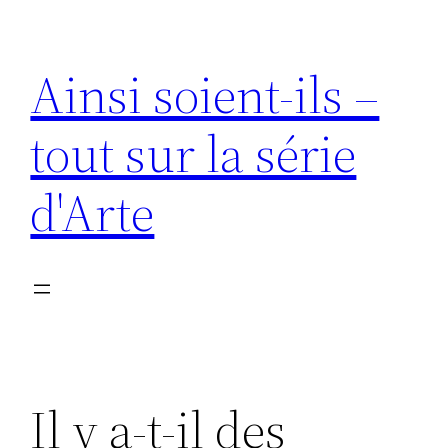
Aller
au
Ainsi soient-ils –
contenu
tout sur la série
d'Arte
Il y a-t-il des