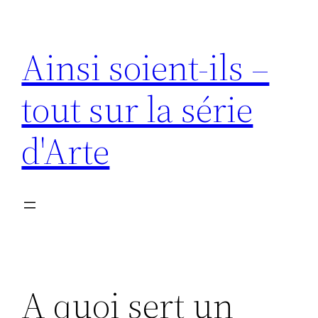
Aller
au
Ainsi soient-ils –
contenu
tout sur la série
d'Arte
A quoi sert un